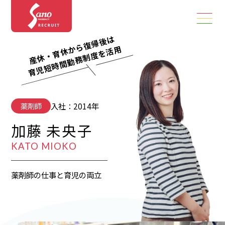
産休・育休から復帰後は
育児短時間勤務制度を活用
入社：2014年
薬剤師
加藤 未央子
KATO MIOKO
薬剤師の仕事と育児の両立