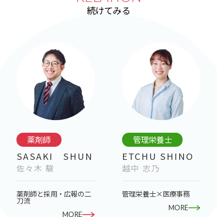
続けてみる
薬剤師
管理栄養士
SASAKI SHUN
ETCHU SHINO
佐々木 駿
越中 志乃
薬剤師と採用・広報の二
管理栄養士×医療事務
刀流
MORE
MORE